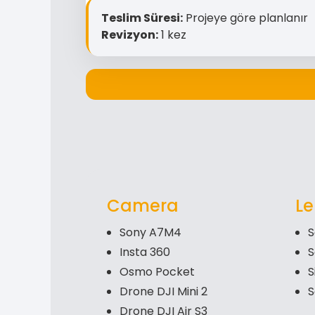
Teslim Süresi:
Projeye göre planlanır
Revizyon:
1 kez
Camera
Le
Sony A7M4
S
Insta 360
S
Osmo Pocket
S
Drone DJI Mini 2
S
Drone DJI Air S3