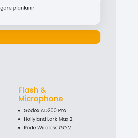
göre planlanır
Flash &
Microphone
Godox AD200 Pro
Hollyland Lark Max 2
Rode Wireless GO 2