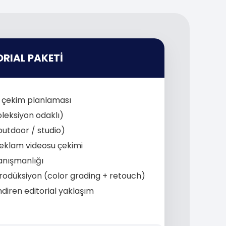
ORIAL PAKETİ
n çekim planlaması
leksiyon odaklı)
utdoor / studio)
reklam videosu çekimi
anışmanlığı
rodüksiyon (color grading + retouch)
diren editorial yaklaşım