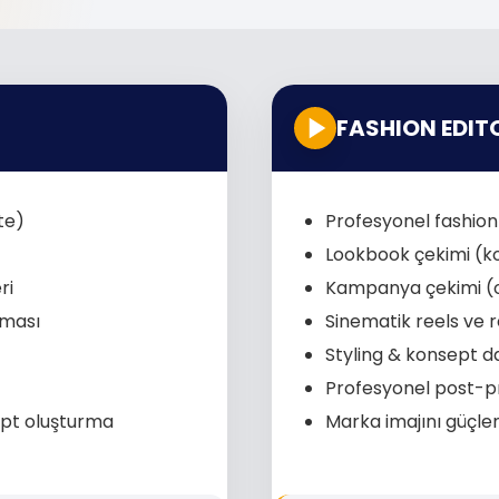
FASHION EDIT
te)
Profesyonel fashio
Lookbook çekimi (ko
ri
Kampanya çekimi (o
nması
Sinematik reels ve 
Styling & konsept d
Profesyonel post-p
ept oluşturma
Marka imajını güçlen