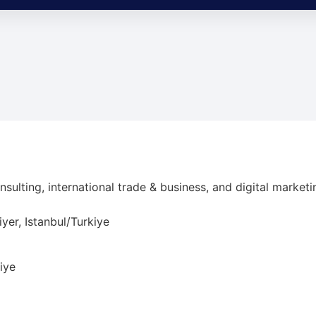
Reklam & Teaser Paketleri
Satış odaklı reklam çözümleri
ting, international trade & business, and digital marketin
er, Istanbul/Turkiye
iye