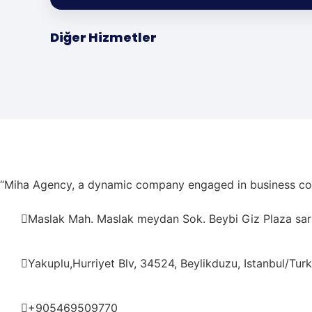
İçerik Paketleri
Diğer Hizmetler
Reels • Fotoğraf • Story
“Miha Agency, a dynamic company engaged in business consul
Maslak Mah. Maslak meydan Sok. Beybi Giz Plaza sariy
Yakuplu,Hurriyet Blv, 34524, Beylikduzu, Istanbul/Turk
+905469509770