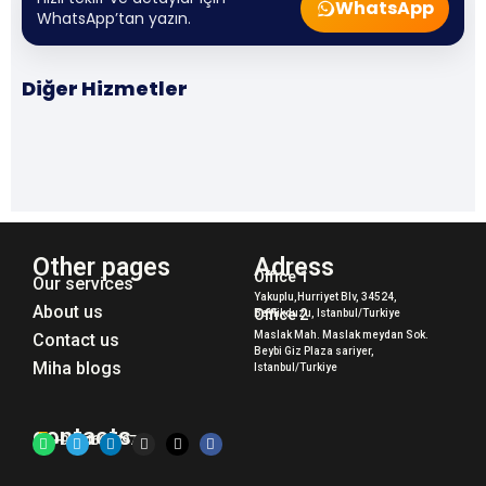
WhatsApp
WhatsApp’tan yazın.
Fotoğraf & Video Prodüksiyon
Reklam & Teaser Paketleri
Diğer Hizmetler
Branding & Fashion çekimleri
Tüm Hizmetler
AI ve klasik sinematik reklam
Tüm servislerimizi görün
Other pages
Adress
Office 1
Our services
Yakuplu,Hurriyet Blv, 34524,
About us
Office 2
Beylikduzu, Istanbul/Turkiye
Maslak Mah. Maslak meydan Sok.
Contact us
Beybi Giz Plaza sariyer,
Miha blogs
Istanbul/Turkiye
contacts
+905469509770