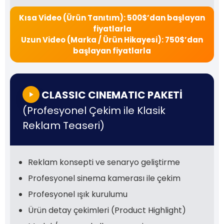
Kısa Video (Ürün Tanıtım): 500$’dan başlayan
fiyatlarla
Uzun Video (Marka / Ürün Hikayesi): 750$’dan
başlayan fiyatlarla
CLASSIC CINEMATIC PAKETİ
(Profesyonel Çekim ile Klasik
Reklam Teaseri)
Reklam konsepti ve senaryo geliştirme
Profesyonel sinema kamerası ile çekim
Profesyonel ışık kurulumu
Ürün detay çekimleri (Product Highlight)