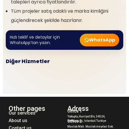
talepleri ayrıca fiyatlandırılır.
Tüm projeler satış odaklı ve marka kimliğini
güçlendirecek şekilde hazırlanır.
Hızlı teklif ve detaylar için
WhatsApp
WhatsApp’tan yazın.
İçerik Paketleri
Fotoğraf & Video Prodüksiyon
Diğer Hizmetler
Sosyal medya içerikleri
Tüm Hizmetler
Profesyonel çekim ve kurgu
Tüm servislerimizi görün
Other pages
Adress
Office 1
Our services
Yakuplu,Hurriyet Blv, 34524,
About us
Office 2
Beylikduzu, Istanbul/Turkiye
Maslak Mah. Maslak meydan Sok.
Contact us